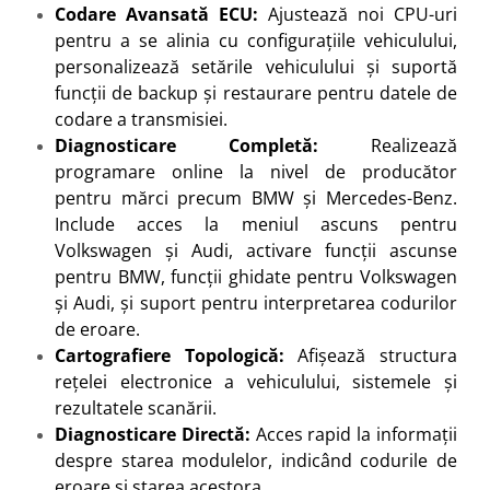
Codare Avansată ECU:
Ajustează noi CPU-uri
pentru a se alinia cu configurațiile vehiculului,
personalizează setările vehiculului și suportă
funcții de backup și restaurare pentru datele de
codare a transmisiei.
Diagnosticare Completă:
Realizează
programare online la nivel de producător
pentru mărci precum BMW și Mercedes-Benz.
Include acces la meniul ascuns pentru
Volkswagen și Audi, activare funcții ascunse
pentru BMW, funcții ghidate pentru Volkswagen
și Audi, și suport pentru interpretarea codurilor
de eroare.
Cartografiere Topologică:
Afișează structura
rețelei electronice a vehiculului, sistemele și
rezultatele scanării.
Diagnosticare Directă:
Acces rapid la informații
despre starea modulelor, indicând codurile de
eroare și starea acestora.