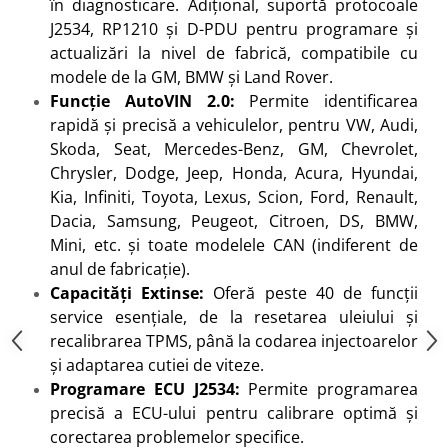
în diagnosticare. Adițional, suportă protocoale
J2534, RP1210 și D-PDU pentru programare și
actualizări la nivel de fabrică, compatibile cu
modele de la GM, BMW și Land Rover.
Funcție AutoVIN 2.0:
Permite identificarea
rapidă și precisă a vehiculelor, pentru VW, Audi,
Skoda, Seat, Mercedes-Benz, GM, Chevrolet,
Chrysler, Dodge, Jeep, Honda, Acura, Hyundai,
Kia, Infiniti, Toyota, Lexus, Scion, Ford, Renault,
Dacia, Samsung, Peugeot, Citroen, DS, BMW,
Mini, etc. și toate modelele CAN (indiferent de
anul de fabricație).
Capacități Extinse:
Oferă peste 40 de funcții
service esențiale, de la resetarea uleiului și
recalibrarea TPMS, până la codarea injectoarelor
și adaptarea cutiei de viteze.
Programare ECU J2534:
Permite programarea
precisă a ECU-ului pentru calibrare optimă și
corectarea problemelor specifice.