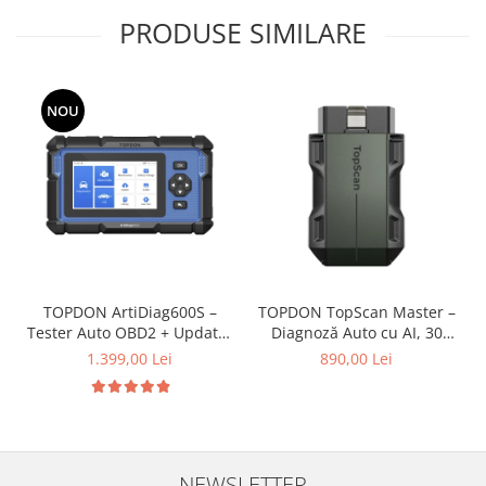
PRODUSE SIMILARE
NOU
TOPDON ArtiDiag600S –
TOPDON TopScan Master –
Tester Auto OBD2 + Update-
Diagnoză Auto cu AI, 30
uri Gratuite pe Viață
Funcții Service, CAN-FD &
1.399,00 Lei
890,00 Lei
DoIP
NEWSLETTER