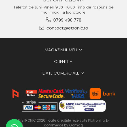
Telefon de Luni-Vineri 9:00 -16:00 Timp de raspuns pe
mail max. 1 zi lucratoare
0799 490 778
contact@etronic.ro
MAGAZINUL MEU
CLIENTI
DATE COMERCIALE
© ETRONIC 2026 Toate dreptrile rezervate
Platforma E-
commerce by Gomag