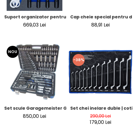
Cap cheie special pentru di
Suport organizator pentru carucior 1/6: Set montaj boltu
88,91 Lei
669,03 Lei
NOU
-38%
Set chei inelare duble | cotite
Set scule Garagemeister GM52840 – 216 piese, chei tubular
850,00 Lei
290,00 Lei
179,00 Lei