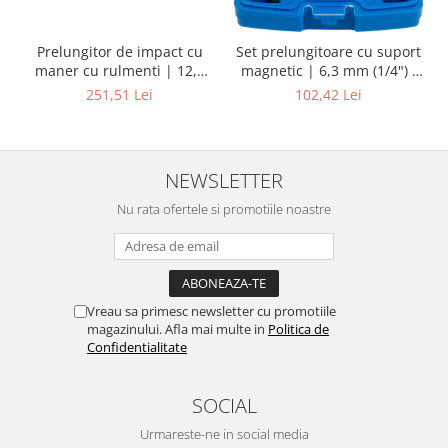
Prelungitor de impact cu
Set prelungitoare cu suport
maner cu rulmenti | 12,5
magnetic | 6,3 mm (1/4") /
mm (1/2") | 200 mm
10 mm (3/8") / 12,5 mm
251,51 Lei
102,42 Lei
(1/2") | 3 piese
NEWSLETTER
Nu rata ofertele si promotiile noastre
Vreau sa primesc newsletter cu promotiile
magazinului. Afla mai multe in
Politica de
Confidentialitate
SOCIAL
Urmareste-ne in social media