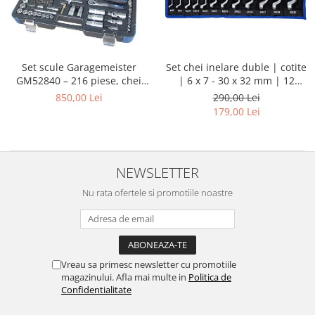
Set chei inelare duble | cotite
Set scule Garagemeister
| 6 x 7 - 30 x 32 mm | 12
GM52840 – 216 piese, chei
piese
tubulare 1/4”, 3/8”, 1/2”, biți,
290,00 Lei
850,00 Lei
prelungitoare și chei
179,00 Lei
combinate
NEWSLETTER
Nu rata ofertele si promotiile noastre
Vreau sa primesc newsletter cu promotiile
magazinului. Afla mai multe in
Politica de
Confidentialitate