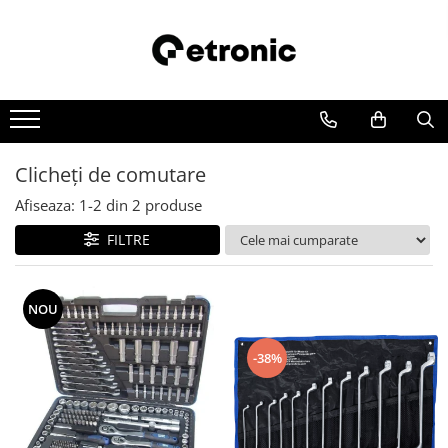
Clicheţi de comutare
Afiseaza:
1-
2
din
2
produse
FILTRE
NOU
-38%