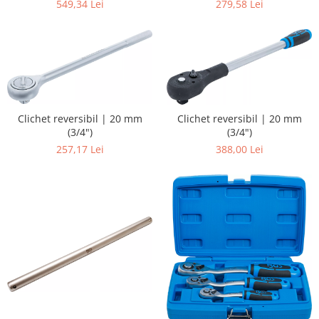
12,5 mm (1/2") | 3 piese
279,58 Lei
549,34 Lei
Clichet reversibil | 20 mm
Clichet reversibil | 20 mm
(3/4")
(3/4")
257,17 Lei
388,00 Lei