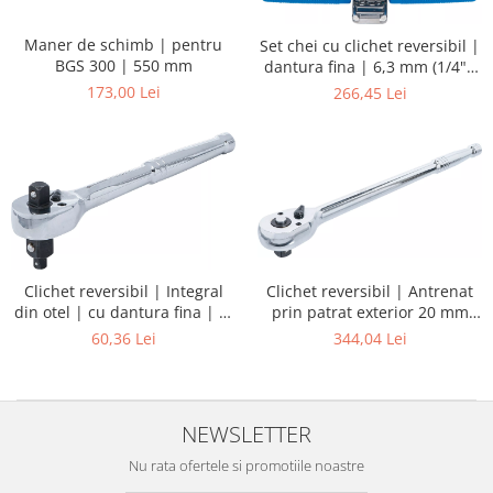
Maner de schimb | pentru
Set chei cu clichet reversibil |
BGS 300 | 550 mm
dantura fina | 6,3 mm (1/4"),
10 mm (3/8"), 12,5 mm (1/2") |
173,00 Lei
266,45 Lei
3 piese
Clichet reversibil | Integral
Clichet reversibil | Antrenat
din otel | cu dantura fina | 3-
prin patrat exterior 20 mm
in-1 | 6,3 mm (1/4") / 10 mm
(3/4") | 500 mm
60,36 Lei
344,04 Lei
(3/8") / 12,5 mm (1/2")
NEWSLETTER
Nu rata ofertele si promotiile noastre