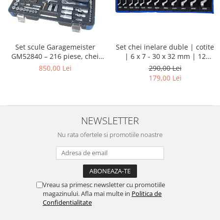
Set chei inelare duble | cotite
Set scule Garagemeister
| 6 x 7 - 30 x 32 mm | 12
GM52840 – 216 piese, chei
piese
tubulare 1/4”, 3/8”, 1/2”, biți,
290,00 Lei
850,00 Lei
prelungitoare și chei
179,00 Lei
combinate
NEWSLETTER
Nu rata ofertele si promotiile noastre
Vreau sa primesc newsletter cu promotiile
magazinului. Afla mai multe in
Politica de
Confidentialitate