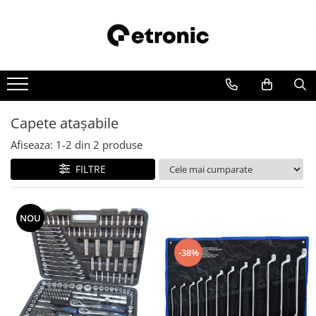
Capete ataşabile
Afiseaza:
1-
2
din
2
produse
FILTRE
NOU
-38%