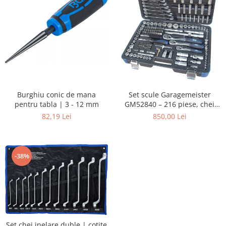
Burghiu conic de mana
Set scule Garagemeister
pentru tabla | 3 - 12 mm
GM52840 – 216 piese, chei
tubulare 1/4”, 3/8”, 1/2”, biți,
82,19 Lei
850,00 Lei
prelungitoare și chei
combinate
-38%
Set chei inelare duble | cotite