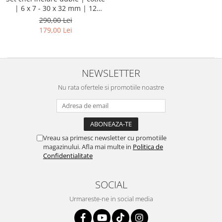
| 6 x 7 - 30 x 32 mm | 12
piese
290,00 Lei
179,00 Lei
NEWSLETTER
Nu rata ofertele si promotiile noastre
Vreau sa primesc newsletter cu promotiile
magazinului. Afla mai multe in
Politica de
Confidentialitate
SOCIAL
Urmareste-ne in social media