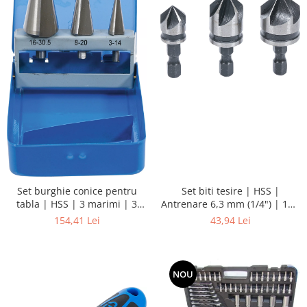
Set burghie conice pentru
Set biti tesire | HSS |
tabla | HSS | 3 marimi | 3
Antrenare 6,3 mm (1/4") | 12 -
piese
16 - 19 mm | 3 piese
154,41 Lei
43,94 Lei
NOU