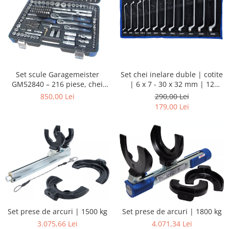
Set chei inelare duble | cotite
Set scule Garagemeister
| 6 x 7 - 30 x 32 mm | 12
GM52840 – 216 piese, chei
piese
tubulare 1/4”, 3/8”, 1/2”, biți,
290,00 Lei
850,00 Lei
prelungitoare și chei
179,00 Lei
combinate
Set prese de arcuri | 1500 kg
Set prese de arcuri | 1800 kg
3.075,66 Lei
4.071,34 Lei