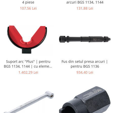
4 piese
arcuri BGS 1134, 1144
107,56 Lei
131,88 Lei
Fus din setul presa arcuri |
Suport arc "Plus" | pentru
pentru BGS 1136
BGS 1134, 1144 | cu element
de protectie | o 80 - 200 mm
934,40 Lei
1.402,29 Lei