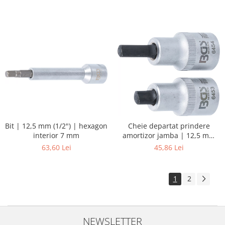
Bit | 12,5 mm (1/2") | hexagon
Cheie departat prindere
interior 7 mm
amortizor jamba | 12,5 mm
(1/2") | 5 x 7 mm + 5,5 x 8,2
63,60 Lei
45,86 Lei
mm | 2 piese
1
2
NEWSLETTER