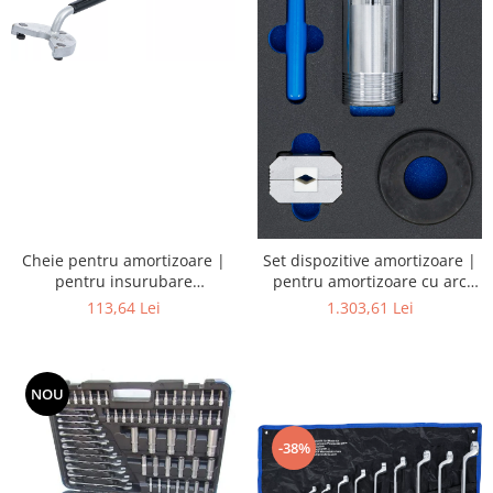
Cheie pentru amortizoare |
Set dispozitive amortizoare |
pentru insurubare
pentru amortizoare cu arc
amortizoare Mercedes-Benz
opritor tractiune | 8 piese
113,64 Lei
1.303,61 Lei
NOU
-38%