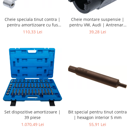
Cheie speciala tinut contra |
Cheie montare suspensie |
pentru amortizoare cu fus
pentru VW, Audi | Antrenare
oval
6 colturi exterior 22 mm
110,33 Lei
39,28 Lei
Set dispozitive amortizoare |
Bit special pentru tinut contra
39 piese
| hexagon interior 5 mm
1.070,49 Lei
55,91 Lei