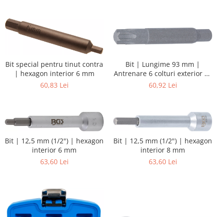
Bit special pentru tinut contra
Bit | Lungime 93 mm |
| hexagon interior 6 mm
Antrenare 6 colturi exterior 10
mm (3/8") | Profil T (pentru
60,83 Lei
60,92 Lei
Torx) T50
Bit | 12,5 mm (1/2") | hexagon
Bit | 12,5 mm (1/2") | hexagon
interior 6 mm
interior 8 mm
63,60 Lei
63,60 Lei