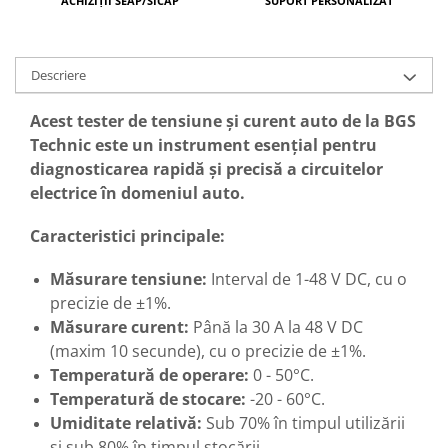
ACHIZIȚII SEAP/SICAP
SUPORT PERSONALIZAT
Descriere
Acest tester de tensiune și curent auto de la BGS
Technic este un instrument esențial pentru
diagnosticarea rapidă și precisă a circuitelor
electrice în domeniul auto.
Caracteristici principale:
Măsurare tensiune:
Interval de 1-48 V DC, cu o
precizie de ±1%.
Măsurare curent:
Până la 30 A la 48 V DC
(maxim 10 secunde), cu o precizie de ±1%.
Temperatură de operare:
0 - 50°C.
Temperatură de stocare:
-20 - 60°C.
Umiditate relativă:
Sub 70% în timpul utilizării
și sub 80% în timpul stocării.