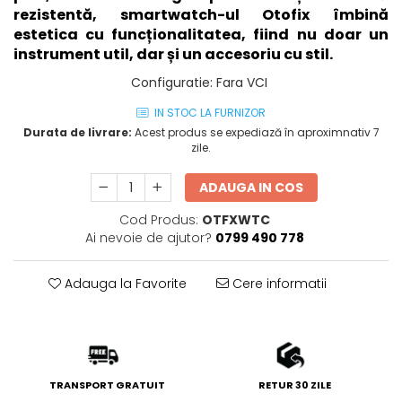
rezistentă, smartwatch-ul Otofix îmbină
estetica cu funcționalitatea, fiind nu doar un
instrument util, dar și un accesoriu cu stil.
Configuratie
:
Fara VCI
IN STOC LA FURNIZOR
Durata de livrare:
Acest produs se expediază în aproximnativ 7
zile.
ADAUGA IN COS
Cod Produs:
OTFXWTC
Ai nevoie de ajutor?
0799 490 778
Adauga la Favorite
Cere informatii
TRANSPORT GRATUIT
RETUR 30 ZILE