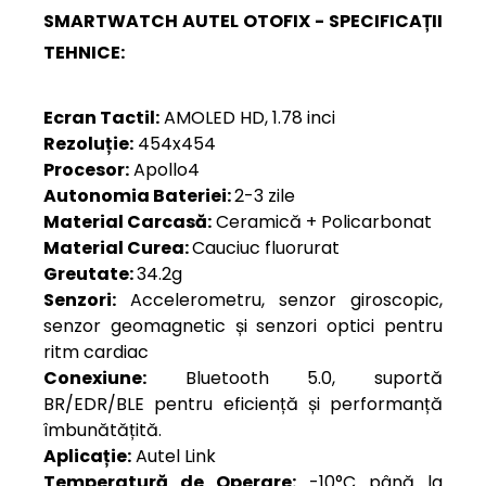
SMARTWATCH AUTEL OTOFIX - SPECIFICAȚII
TEHNICE:
Ecran Tactil:
AMOLED HD, 1.78 inci
Rezoluție:
454x454
Procesor:
Apollo4
Autonomia Bateriei:
2-3 zile
Material Carcasă:
Ceramică + Policarbonat
Material Curea:
Cauciuc fluorurat
Greutate:
34.2g
Senzori:
Accelerometru, senzor giroscopic,
senzor geomagnetic și senzori optici pentru
ritm cardiac
Conexiune:
Bluetooth 5.0, suportă
BR/EDR/BLE pentru eficiență și performanță
îmbunătățită.
Aplicație:
Autel Link
Temperatură de Operare:
-10°C până la